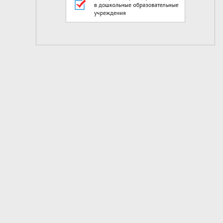
2
из
8