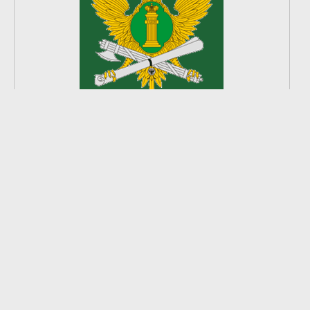
2
из
8
2026 © Ардатовский район.
Официальный сайт.